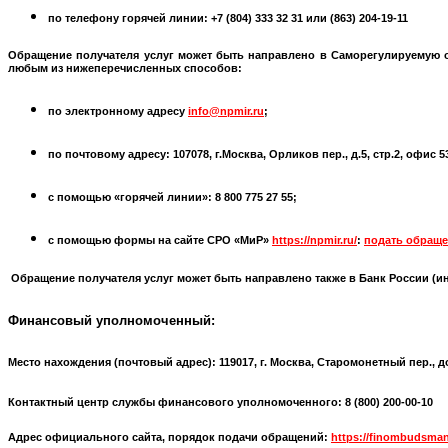
по телефону горячей линии: +7 (804) 333 32 31 или
(863) 204-19-11
Обращение получателя услуг может быть направлено в
Саморегулируемую 
любым из нижеперечисленных способов:
по электронному адресу
info@npmir.ru
;
по почтовому адресу: 107078, г.Москва, Орликов пер., д.5, стр.2, офис 
с помощью «горячей линии»: 8 800 775 27 55;
с помощью формы на сайте СРО «МиР»
https://npmir.ru/
:
подать обраще
Обращение получателя услуг может быть направлено также в Банк России (
и
Финансовый уполномоченный:
Место нахождения (почтовый адрес):
119017, г. Москва, Старомонетный пер., д
Контактный центр службы финансового уполномоченного: 8 (800) 200-00-10
Адрес официального сайта, порядок подачи обращений:
https://finombudsman