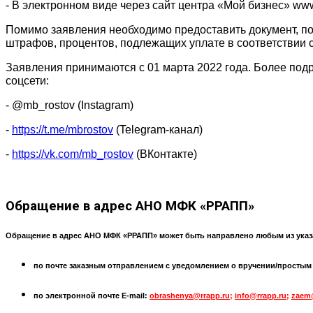
- В электронном виде через сайт центра «Мой бизнес» www
Помимо заявления необходимо предоставить документ, по
штрафов, процентов, подлежащих уплате в соответствии с
Заявления принимаются с 01 марта 2022 года. Более подро
соцсети:
- @mb_rostov (Instagram)
-
https://t.me/mbrostov
(Telegram-канал)
-
https://vk.com/mb_rostov
(ВКонтакте)
Обращение
в адрес АНО МФК «РРАПП»
Обращение в адрес АНО МФК «РРАПП» может быть направлено любым из указ
по почте заказным отправлением с уведомлением о вручении/простым по
по электронной почте
E-mail:
obrashenya@rrapp.ru
;
info@rrapp.ru
;
zaem