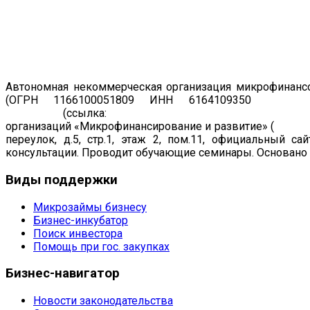
Автономная некоммерческая организация микрофинансо
(ОГРН 1166100051809 ИНН 6164109350
Регист
19.07.2011
(ссылка:
https://www.cbr.ru/registries/microfi
организаций «Микрофинансирование и развитие» (
рег. н
переулок, д.5, стр.1, этаж 2, пом.11, официальный са
консультации. Проводит обучающие семинары. Основано в
Виды
поддержки
Микрозаймы бизнесу
Бизнес-инкубатор
Поиск инвестора
Помощь при гос. закупках
Бизнес-навигатор
Новости законодательства