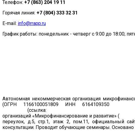
Телефон:
+7 (863) 204 19 11
Горячая линия:
+7 (804) 333 32 31
E-mail:
info@rrapp.ru
График работы: понедельник - четверг с 9:00 до 18:00; пятн
Автономная некоммерческая организация микрофинансо
(ОГРН 1166100051809 ИНН 6164109350
Регист
19.07.2011
(ссылка:
https://www.cbr.ru/registries/microfi
организаций «Микрофинансирование и развитие» (
рег. н
переулок, д.5, стр.1, этаж 2, пом.11, официальный са
консультации. Проводит обучающие семинары. Основано в