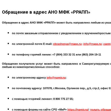
Обращение
в адрес АНО МФК «РРАПП»
Обращение в адрес АНО МФК «РРАПП» может быть направлено любым из указ
по почте заказным отправлением с уведомлением о вручении/простым по
по электронной почте
E-mail:
obrashenya@rrapp.ru
;
info@rrapp.ru
;
zaem
по телефону горячей линии: +7 (804) 333 32 31 или
(863) 204-19-11
Обращение получателя услуг может быть направлено в
Саморегулируемую 
любым из нижеперечисленных способов:
по электронному адресу
info@npmir.ru
;
по почтовому адресу: 107078, г.Москва, Орликов пер., д.5, стр.2, офис 
с помощью «горячей линии»: 8 800 775 27 55;
с помощью формы на сайте СРО «МиР»
https://npmir.ru/
:
подать обраще