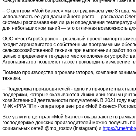
консультационное сопровождение для получения гранта в
– С центром «Мой бизнес» мы сотрудничаем уже 3 года, 
использовать её для дальнейшего роста, – рассказал Оле
системы распознавания лица и определения температуры 
для небольших компаний — это отличная возможность дл
ООО «РостАгроСервис» – реальный проект импортозамеще
входит агронавигатор с собственным программным обеспе
сельскохозяйственной технике при выполнении работ по о
целью определения текущего местоположения устройства и 
Агронавигатор позволяет также производить измерение п
Помимо производства агронавигаторов, компания занимае
техники.
– Поддержка производителей - одно из приоритетных нап
поддержки, которые оказываются Инжиниринговым центром
хозяйственной деятельности получателей. В 2021 году вы
МФК «РРАПП» - оператора центров «Мой бизнес» Ростовс
Все услуги в центрах «Мой бизнес» оказываются в рамка
господдержке донских производителей можно получить по т
социальных сетей @mb_rostov (Instagram) и
https://t.me/mb