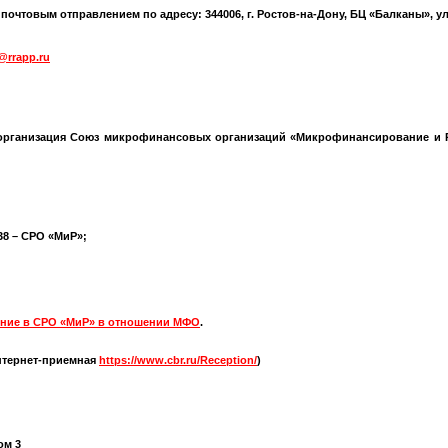
чтовым отправлением по адресу: 344006, г. Ростов-на-Дону, БЦ «Балканы», ул.
@rrapp.ru
организация Союз микрофинансовых организаций «Микрофинансирование и Р
538 – СРО «МиР»;
ние в СРО «МиР» в отношении МФО
.
нтернет-приемная
https://www.cbr.ru/Reception/
)
ом 3