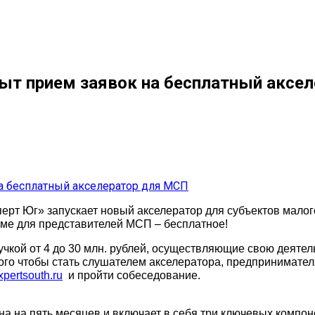
рыт прием заявок на бесплатный аксе
т Юг» запускает новый акселератор для субъектов малого
мме для представителей МСП – бесплатное!
учкой от 4 до 30 млн. рублей, осуществляющие свою деятел
 того чтобы стать слушателем акселератора, предпринимате
ertsouth.ru
и пройти собеседование.
а на пять месяцев и включает в себя три ключевых компон