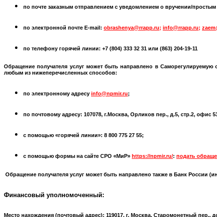
по почте заказным отправлением с уведомлением о вручении/простым по
по электронной почте
E-mail:
obrashenya@rrapp.ru
;
info@rrapp.ru
;
zaem
по телефону горячей линии: +7 (804) 333 32 31 или
(863) 204-19-11
Обращение получателя услуг может быть направлено в
Саморегулируемую 
любым из нижеперечисленных способов:
по электронному адресу
info@npmir.ru
;
по почтовому адресу: 107078, г.Москва, Орликов пер., д.5, стр.2, офис 
с помощью «горячей линии»: 8 800 775 27 55;
с помощью формы на сайте СРО «МиР»
https://npmir.ru/
:
подать обраще
Обращение получателя услуг может быть направлено также в Банк России (
и
Финансовый уполномоченный:
Место нахождения (почтовый адрес):
119017, г. Москва, Старомонетный пер., д