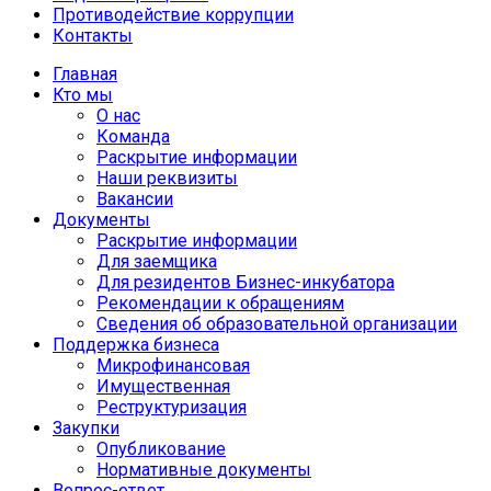
Противодействие коррупции
Контакты
Главная
Кто мы
О нас
Команда
Раскрытие информации
Наши реквизиты
Вакансии
Документы
Раскрытие информации
Для заемщика
Для резидентов Бизнес-инкубатора
Рекомендации к обращениям
Сведения об образовательной организации
Поддержка бизнеса
Микрофинансовая
Имущественная
Реструктуризация
Закупки
Опубликование
Нормативные документы
Вопрос-ответ