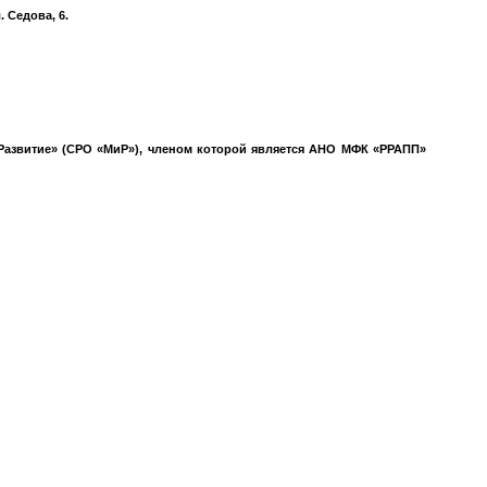
 Седова, 6.
азвитие» (СРО «МиР»), членом которой является АНО МФК «РРАПП»