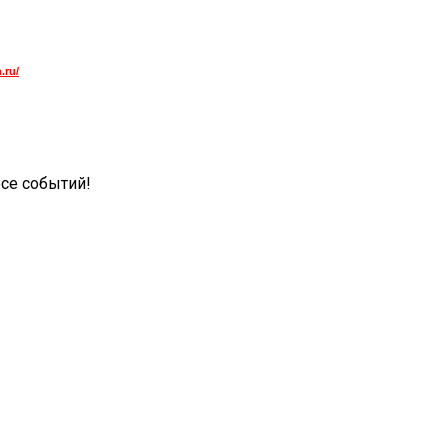
.ru/
рсе событий!