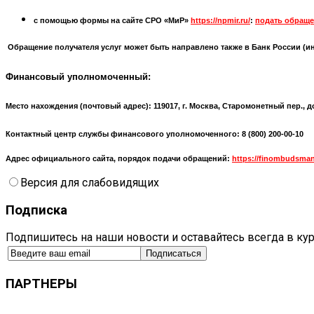
с помощью формы на сайте СРО «МиР»
https://npmir.ru/
:
подать обраще
Обращение получателя услуг может быть направлено также в Банк России (
и
Финансовый уполномоченный:
Место нахождения (почтовый адрес):
119017, г. Москва, Старомонетный пер., д
Контактный центр службы финансового уполномоченного: 8 (800) 200-00-10
Адрес официального сайта, порядок подачи обращений:
https://finombudsman
Версия для слабовидящих
Подписка
Подпишитесь на наши новости и оставайтесь всегда в ку
ПАРТНЕРЫ