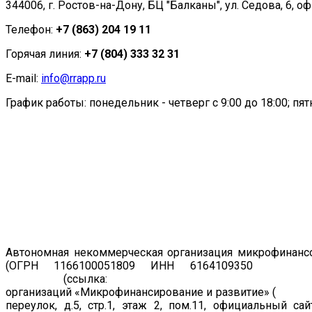
344006, г. Ростов-на-Дону, БЦ "Балканы", ул. Седова, 6, оф
Телефон:
+7 (863) 204 19 11
Горячая линия:
+7 (804) 333 32 31
E-mail:
info@rrapp.ru
График работы: понедельник - четверг с 9:00 до 18:00; пятн
Автономная некоммерческая организация микрофинансо
(ОГРН 1166100051809 ИНН 6164109350
Регист
19.07.2011
(ссылка:
https://www.cbr.ru/registries/microfi
организаций «Микрофинансирование и развитие» (
рег. н
переулок, д.5, стр.1, этаж 2, пом.11, официальный са