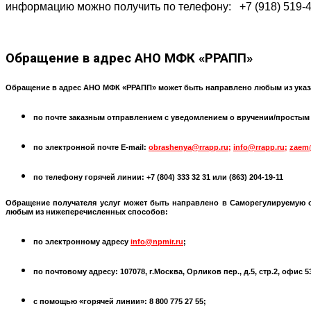
информацию можно получить по телефону: +7 (918) 519-4
Обращение
в адрес АНО МФК «РРАПП»
Обращение в адрес АНО МФК «РРАПП» может быть направлено любым из указ
по почте заказным отправлением с уведомлением о вручении/простым по
по электронной почте
E-mail:
obrashenya@rrapp.ru
;
info@rrapp.ru
;
zaem
по телефону горячей линии: +7 (804) 333 32 31 или
(863) 204-19-11
Обращение получателя услуг может быть направлено в
Саморегулируемую 
любым из нижеперечисленных способов:
по электронному адресу
info@npmir.ru
;
по почтовому адресу: 107078, г.Москва, Орликов пер., д.5, стр.2, офис 
с помощью «горячей линии»: 8 800 775 27 55;