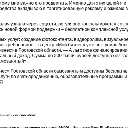
этому мне важно его продвигать. Именно для этих целей я
Средства вкладываю в таргетированную рекламу и ожидаю в
алач узнала через соцсети, регулярно консультируется со 
сь новой формой поддержки – бесплатной комплексной услу
х услуг: создание фотоконтента, видеоролика, визуальное
востребованное – в центр «Мой бизнес» уже поступило бол
нес» в Ростовской области. — А льготное финансирование
альный доход. Сумма до 300 тысяч рублей доступна без зал
амозанятый».
ес» Ростовской области самозанятым доступны бесплатны
слуги по smm-продвижению, образовательные программы 
31
анных ниже способов:
чтовым отправлением по адресу: 344006, г. Ростов-на-Дону, БЦ «Балканы», ул.