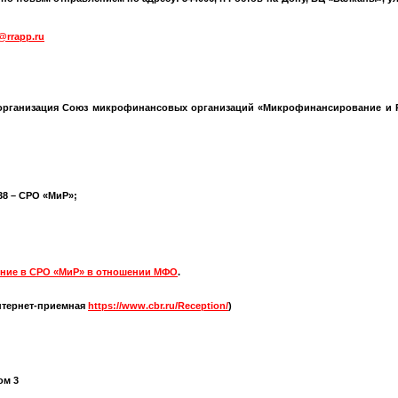
@rrapp.ru
организация Союз микрофинансовых организаций «Микрофинансирование и Р
538 – СРО «МиР»;
ние в СРО «МиР» в отношении МФО
.
нтернет-приемная
https://www.cbr.ru/Reception/
)
ом 3