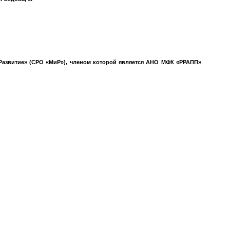
азвитие» (СРО «МиР»), членом которой является АНО МФК «РРАПП»