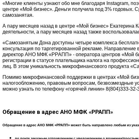
«Многие клиенты узнают обо мне благодаря Instagram, по
центре «Мой бизнес». Деньги получила под 3% годовых. 
самозанятая.
А пару месяцев назад в центре «Мой бизнес» Екатерина К
деятельности, а пару месяцев назад также воспользовала
«Самозанятым Дона доступны четыре комплекса бесплатны
консультация по таргетированной рекламе. Направление 
директор АНО МФК «РРАПП» - оператора центров «Мой биз
регистрации в статусе плательщика налога на профессион
лиц. В этом уникальность микрофинансового продукта «С
Помимо микрофинансовой поддержки в центрах «Мой бизн
налогообложению, правовым вопросам, безвозмездные у
можно узнать по телефону «горячей линии» 8(804)333-32-
Обращение
в адрес АНО МФК «РРАПП»
Обращение в адрес АНО МФК «РРАПП» может быть направлено любым из указ
по почте заказным отправлением с уведомлением о вручении/простым по