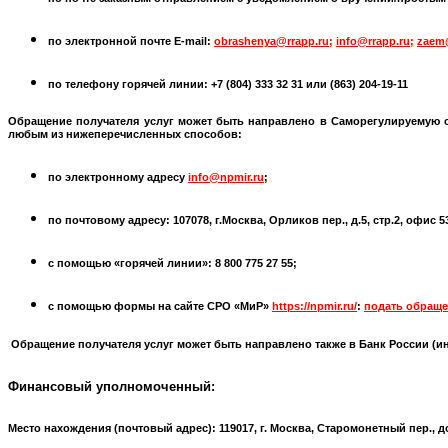
по электронной почте
E-mail:
obrashenya@rrapp.ru
;
info@rrapp.ru
;
zaem
по телефону горячей линии: +7 (804) 333 32 31 или
(863) 204-19-11
Обращение получателя услуг может быть направлено в
Саморегулируемую 
любым из нижеперечисленных способов:
по электронному адресу
info@npmir.ru
;
по почтовому адресу: 107078, г.Москва, Орликов пер., д.5, стр.2, офис 
с помощью «горячей линии»: 8 800 775 27 55;
с помощью формы на сайте СРО «МиР»
https://npmir.ru/
:
подать обраще
Обращение получателя услуг может быть направлено также в Банк России (
и
Финансовый уполномоченный:
Место нахождения (почтовый адрес):
119017, г. Москва, Старомонетный пер., д