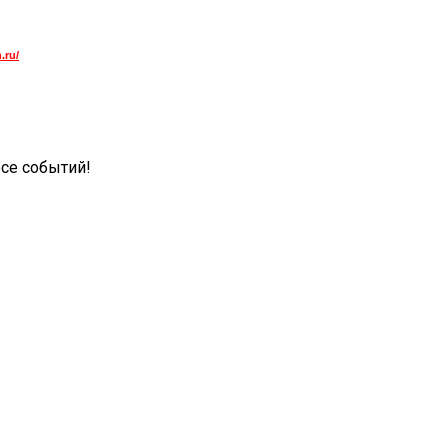
.ru/
рсе событий!