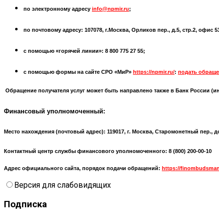
по электронному адресу
info@npmir.ru
;
по почтовому адресу: 107078, г.Москва, Орликов пер., д.5, стр.2, офис 
с помощью «горячей линии»: 8 800 775 27 55;
с помощью формы на сайте СРО «МиР»
https://npmir.ru/
:
подать обраще
Обращение получателя услуг может быть направлено также в Банк России (
и
Финансовый уполномоченный:
Место нахождения (почтовый адрес):
119017, г. Москва, Старомонетный пер., д
Контактный центр службы финансового уполномоченного: 8 (800) 200-00-10
Адрес официального сайта, порядок подачи обращений:
https://finombudsman
Версия для слабовидящих
Подписка