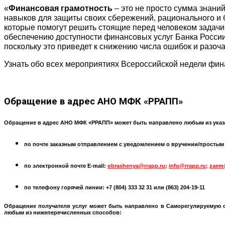
«
Финансовая грамотность
– это не просто сумма знани
навыков для защиты своих сбережений, рационального и 
которые помогут решить стоящие перед человеком задачи
обеспечению доступности финансовых услуг Банка России
поскольку это приведет к снижению числа ошибок и разоч
Узнать обо всех мероприятиях Всероссийской недели фин
Обращение
в адрес АНО МФК «РРАПП»
Обращение в адрес АНО МФК «РРАПП» может быть направлено любым из указ
по почте заказным отправлением с уведомлением о вручении/простым по
по электронной почте
E-mail:
obrashenya@rrapp.ru
;
info@rrapp.ru
;
zaem
по телефону горячей линии: +7 (804) 333 32 31 или
(863) 204-19-11
Обращение получателя услуг может быть направлено в
Саморегулируемую 
любым из нижеперечисленных способов: