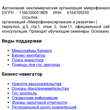
Автономная некоммерческая организация микрофинансо
(ОГРН 1166100051809 ИНН 6164109350
Регист
19.07.2011
(ссылка:
https://www.cbr.ru/registries/microfi
организаций «Микрофинансирование и развитие» (
рег. н
переулок, д.5, стр.1, этаж 2, пом.11, официальный са
консультации. Проводит обучающие семинары. Основано в
Виды
поддержки
Микрозаймы бизнесу
Бизнес-инкубатор
Поиск инвестора
Помощь при гос. закупках
Бизнес-навигатор
Новости законодательства
Основы предпринимательства
Гос. контроль
Справочная информация
Формы налоговой отчетности
Региональный центр компетенций