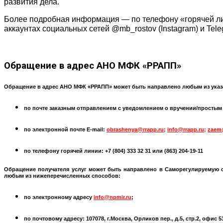
развития дела.
Более подробная информация — по телефону «горячей лини
аккаунтах социальных сетей @mb_rostov (Instagram) и Tel
Обращение
в адрес АНО МФК «РРАПП»
Обращение в адрес АНО МФК «РРАПП» может быть направлено любым из указ
по почте заказным отправлением с уведомлением о вручении/простым по
по электронной почте
E-mail:
obrashenya@rrapp.ru
;
info@rrapp.ru
;
zaem
по телефону горячей линии: +7 (804) 333 32 31 или
(863) 204-19-11
Обращение получателя услуг может быть направлено в
Саморегулируемую 
любым из нижеперечисленных способов:
по электронному адресу
info@npmir.ru
;
по почтовому адресу: 107078, г.Москва, Орликов пер., д.5, стр.2, офис 