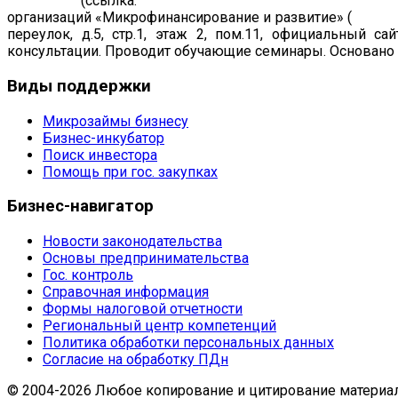
19.07.2011
(ссылка:
https://www.cbr.ru/registries/microfi
организаций «Микрофинансирование и развитие» (
рег. н
переулок, д.5, стр.1, этаж 2, пом.11, официальный са
консультации. Проводит обучающие семинары. Основано в
Виды
поддержки
Микрозаймы бизнесу
Бизнес-инкубатор
Поиск инвестора
Помощь при гос. закупках
Бизнес-навигатор
Новости законодательства
Основы предпринимательства
Гос. контроль
Справочная информация
Формы налоговой отчетности
Региональный центр компетенций
Политика обработки персональных данных
Согласие на обработку ПДн
© 2004-2026 Любое копирование и цитирование материал