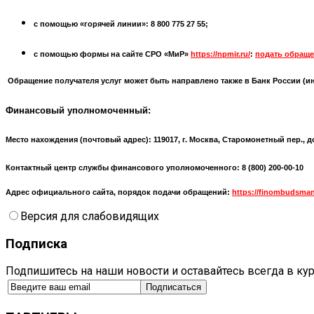
с помощью «горячей линии»: 8 800 775 27 55;
с помощью формы на сайте СРО «МиР»
https://npmir.ru/
:
подать обраще
Обращение получателя услуг может быть направлено также в Банк России (
и
Финансовый уполномоченный:
Место нахождения (почтовый адрес):
119017, г. Москва, Старомонетный пер., д
Контактный центр службы финансового уполномоченного: 8 (800) 200-00-10
Адрес официального сайта, порядок подачи обращений:
https://finombudsman
Версия для слабовидящих
Подписка
Подпишитесь на наши новости и оставайтесь всегда в ку