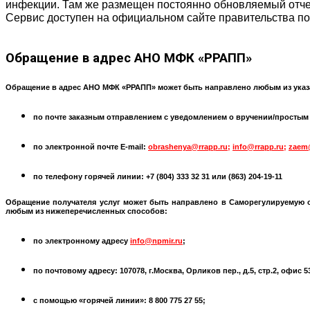
инфекции. Там же размещен постоянно обновляемый отчет
Сервис доступен на официальном сайте правительства п
Обращение
в адрес АНО МФК «РРАПП»
Обращение в адрес АНО МФК «РРАПП» может быть направлено любым из указ
по почте заказным отправлением с уведомлением о вручении/простым по
по электронной почте
E-mail:
obrashenya@rrapp.ru
;
info@rrapp.ru
;
zaem
по телефону горячей линии: +7 (804) 333 32 31 или
(863) 204-19-11
Обращение получателя услуг может быть направлено в
Саморегулируемую 
любым из нижеперечисленных способов:
по электронному адресу
info@npmir.ru
;
по почтовому адресу: 107078, г.Москва, Орликов пер., д.5, стр.2, офис 
с помощью «горячей линии»: 8 800 775 27 55;