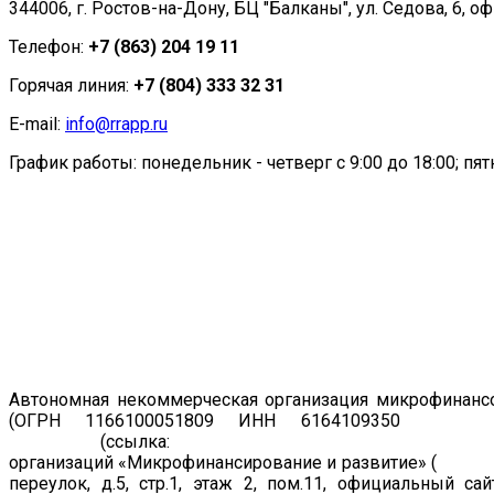
344006, г. Ростов-на-Дону, БЦ "Балканы", ул. Седова, 6, оф
Телефон:
+7 (863) 204 19 11
Горячая линия:
+7 (804) 333 32 31
E-mail:
info@rrapp.ru
График работы: понедельник - четверг с 9:00 до 18:00; пятн
Автономная некоммерческая организация микрофинансо
(ОГРН 1166100051809 ИНН 6164109350
Регист
19.07.2011
(ссылка:
https://www.cbr.ru/registries/microfi
организаций «Микрофинансирование и развитие» (
рег. н
переулок, д.5, стр.1, этаж 2, пом.11, официальный са