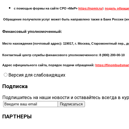
с помощью формы на сайте СРО «МиР»
https://npmir.ru/
:
подать обраще
Обращение получателя услуг может быть направлено также в Банк России (
и
Финансовый уполномоченный:
Место нахождения (почтовый адрес):
119017, г. Москва, Старомонетный пер., д
Контактный центр службы финансового уполномоченного: 8 (800) 200-00-10
Адрес официального сайта, порядок подачи обращений:
https://finombudsman
Версия для слабовидящих
Подписка
Подпишитесь на наши новости и оставайтесь всегда в ку
ПАРТНЕРЫ