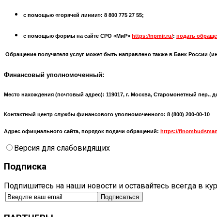
с помощью «горячей линии»: 8 800 775 27 55;
с помощью формы на сайте СРО «МиР»
https://npmir.ru/
:
подать обраще
Обращение получателя услуг может быть направлено также в Банк России (
и
Финансовый уполномоченный:
Место нахождения (почтовый адрес):
119017, г. Москва, Старомонетный пер., д
Контактный центр службы финансового уполномоченного: 8 (800) 200-00-10
Адрес официального сайта, порядок подачи обращений:
https://finombudsman
Версия для слабовидящих
Подписка
Подпишитесь на наши новости и оставайтесь всегда в ку