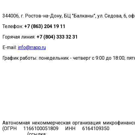
344006, г. Ростов-на-Дону, БЦ "Балканы", ул. Седова, 6, оф
Телефон:
+7 (863) 204 19 11
Горячая линия:
+7 (804) 333 32 31
E-mail:
info@rrapp.ru
График работы: понедельник - четверг с 9:00 до 18:00; пятн
Автономная некоммерческая организация микрофинансо
(ОГРН 1166100051809 ИНН 6164109350
Регист
19.07.2011
(ссылка:
https://www.cbr.ru/registries/microfi