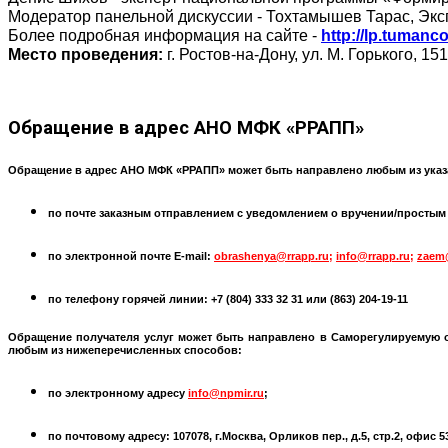
Модератор панельной дискуссии - Тохтамышев Тарас, Эксп
Более подробная информация на сайте -
http://lp.tumanco
Место проведения:
г. Ростов-на-Дону, ул. М. Горького, 151
Обращение
в адрес АНО МФК «РРАПП»
Обращение в адрес АНО МФК «РРАПП» может быть направлено любым из указ
по почте заказным отправлением с уведомлением о вручении/простым по
по электронной почте
E-mail:
obrashenya@rrapp.ru
;
info@rrapp.ru
;
zaem
по телефону горячей линии: +7 (804) 333 32 31 или
(863) 204-19-11
Обращение получателя услуг может быть направлено в
Саморегулируемую 
любым из нижеперечисленных способов:
по электронному адресу
info@npmir.ru
;
по почтовому адресу: 107078, г.Москва, Орликов пер., д.5, стр.2, офис 