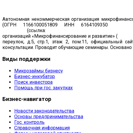
Автономная некоммерческая организация микрофинансо
(ОГРН 1166100051809 ИНН 6164109350
Регист
19.07.2011
(ссылка:
https://www.cbr.ru/registries/microfi
организаций «Микрофинансирование и развитие» (
рег. н
переулок, д.5, стр.1, этаж 2, пом.11, официальный са
консультации. Проводит обучающие семинары. Основано в
Виды
поддержки
Микрозаймы бизнесу
Бизнес-инкубатор
Поиск инвестора
Помощь при гос. закупках
Бизнес-навигатор
Новости законодательства
Основы предпринимательства
Гос. контроль
Справочная информация