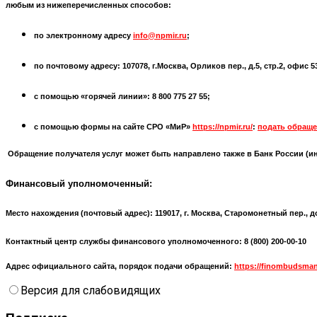
любым из нижеперечисленных способов:
по электронному адресу
info@npmir.ru
;
по почтовому адресу: 107078, г.Москва, Орликов пер., д.5, стр.2, офис 
с помощью «горячей линии»: 8 800 775 27 55;
с помощью формы на сайте СРО «МиР»
https://npmir.ru/
:
подать обраще
Обращение получателя услуг может быть направлено также в Банк России (
и
Финансовый уполномоченный:
Место нахождения (почтовый адрес):
119017, г. Москва, Старомонетный пер., д
Контактный центр службы финансового уполномоченного: 8 (800) 200-00-10
Адрес официального сайта, порядок подачи обращений:
https://finombudsman
Версия для слабовидящих