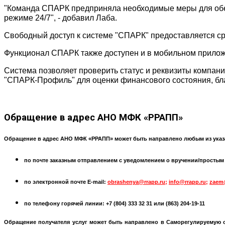
"Команда СПАРК предприняла необходимые меры для обе
режиме 24/7", - добавил Лаба.
Свободный доступ к системе "СПАРК" предоставляется ср
Функционал СПАРК также доступен и в мобильном прилож
Система позволяет проверить статус и реквизиты компан
"СПАРК-Профиль" для оценки финансового состояния, бл
Обращение
в адрес АНО МФК «РРАПП»
Обращение в адрес АНО МФК «РРАПП» может быть направлено любым из указ
по почте заказным отправлением с уведомлением о вручении/простым по
по электронной почте
E-mail:
obrashenya@rrapp.ru
;
info@rrapp.ru
;
zaem
по телефону горячей линии: +7 (804) 333 32 31 или
(863) 204-19-11
Обращение получателя услуг может быть направлено в
Саморегулируемую 