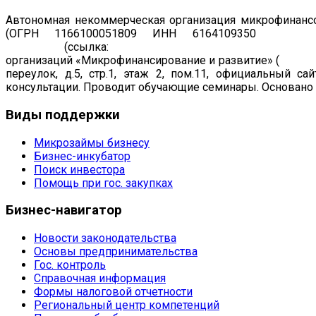
Автономная некоммерческая организация микрофинансо
(ОГРН 1166100051809 ИНН 6164109350
Регист
19.07.2011
(ссылка:
https://www.cbr.ru/registries/microfi
организаций «Микрофинансирование и развитие» (
рег. н
переулок, д.5, стр.1, этаж 2, пом.11, официальный са
консультации. Проводит обучающие семинары. Основано в
Виды
поддержки
Микрозаймы бизнесу
Бизнес-инкубатор
Поиск инвестора
Помощь при гос. закупках
Бизнес-навигатор
Новости законодательства
Основы предпринимательства
Гос. контроль
Справочная информация
Формы налоговой отчетности
Региональный центр компетенций