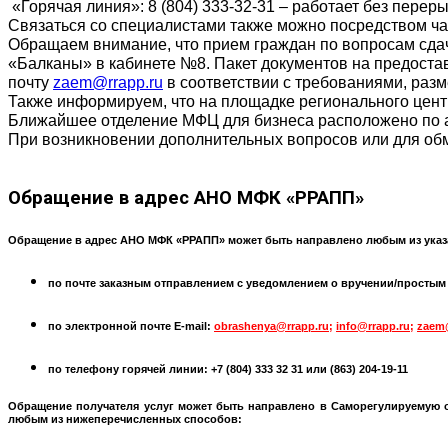
«Горячая линия»: 8 (804)
333-32-31
– работает без переры
Связаться со специалистами также можно посредством чат-
Обращаем внимание, что прием граждан по вопросам сда
«Балканы» в кабинете №8. Пакет документов на предостав
почту
zaem@rrapp.ru
в соответствии с требованиями, раз
Также информируем, что на площадке регионального цен
Ближайшее отделение МФЦ для бизнеса расположено по а
При возникновении дополнительных вопросов или для об
Обращение
в адрес АНО МФК «РРАПП»
Обращение в адрес АНО МФК «РРАПП» может быть направлено любым из указ
по почте заказным отправлением с уведомлением о вручении/простым по
по электронной почте
E-mail:
obrashenya@rrapp.ru
;
info@rrapp.ru
;
zaem
по телефону горячей линии: +7 (804) 333 32 31 или
(863) 204-19-11
Обращение получателя услуг может быть направлено в
Саморегулируемую 
любым из нижеперечисленных способов: