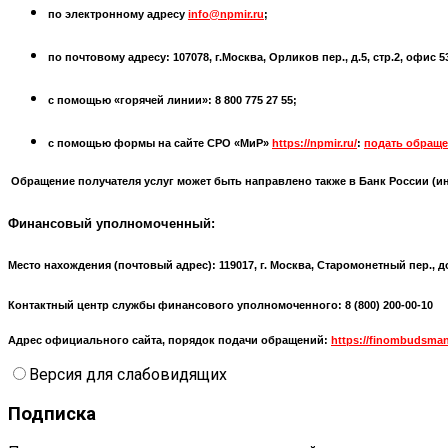
по электронному адресу
info@npmir.ru
;
по почтовому адресу: 107078, г.Москва, Орликов пер., д.5, стр.2, офис 
с помощью «горячей линии»: 8 800 775 27 55;
с помощью формы на сайте СРО «МиР»
https://npmir.ru/
:
подать обраще
Обращение получателя услуг может быть направлено также в Банк России (
и
Финансовый уполномоченный:
Место нахождения (почтовый адрес):
119017, г. Москва, Старомонетный пер., д
Контактный центр службы финансового уполномоченного: 8 (800) 200-00-10
Адрес официального сайта, порядок подачи обращений:
https://finombudsman
Версия для слабовидящих
Подписка