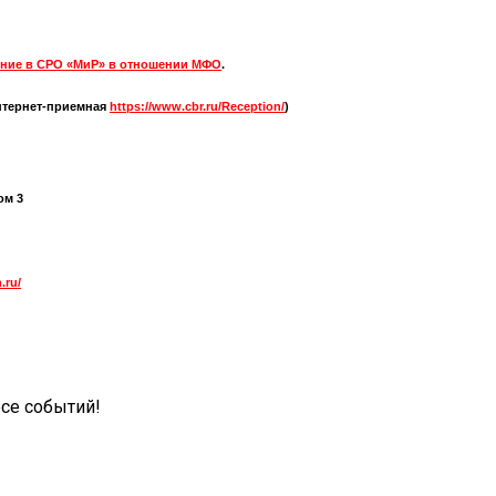
ние в СРО «МиР» в отношении МФО
.
нтернет-приемная
https://www.cbr.ru/Reception/
)
ом 3
.ru/
рсе событий!