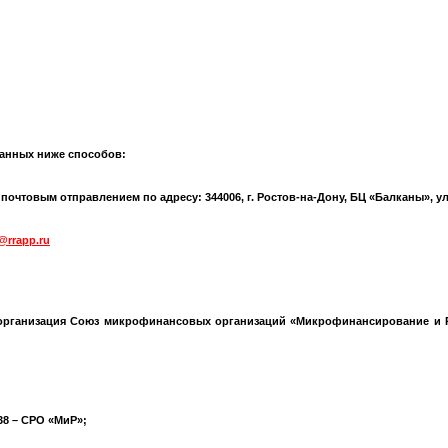
анных ниже способов:
чтовым отправлением по адресу: 344006, г. Ростов-на-Дону, БЦ «Балканы», ул.
@rrapp.ru
организация Союз микрофинансовых организаций «Микрофинансирование и Р
538 – СРО «МиР»;