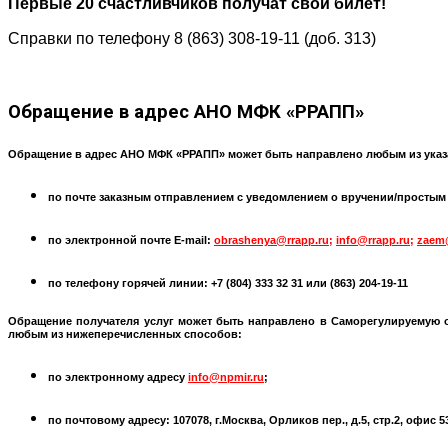
Первые 20 счастливчиков получат свой билет!
Справки по телефону 8 (863) 308-19-11 (доб. 313)
Обращение
в адрес АНО МФК «РРАПП»
Обращение в адрес АНО МФК «РРАПП» может быть направлено любым из указ
по почте заказным отправлением с уведомлением о вручении/простым по
по электронной почте
E-mail:
obrashenya@rrapp.ru
;
info@rrapp.ru
;
zaem
по телефону горячей линии: +7 (804) 333 32 31 или
(863) 204-19-11
Обращение получателя услуг может быть направлено в
Саморегулируемую 
любым из нижеперечисленных способов:
по электронному адресу
info@npmir.ru
;
по почтовому адресу: 107078, г.Москва, Орликов пер., д.5, стр.2, офис 