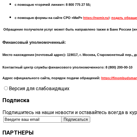
с помощью «горячей линии»: 8 800 775 27 55;
с помощью формы на сайте СРО «МиР»
https://npmir.ru/
:
подать обраще
Обращение получателя услуг может быть направлено также в Банк России (
и
Финансовый уполномоченный:
Место нахождения (почтовый адрес):
119017, г. Москва, Старомонетный пер., д
Контактный центр службы финансового уполномоченного: 8 (800) 200-00-10
Адрес официального сайта, порядок подачи обращений:
https://finombudsman
Версия для слабовидящих
Подписка
Подпишитесь на наши новости и оставайтесь всегда в ку
ПАРТНЕРЫ