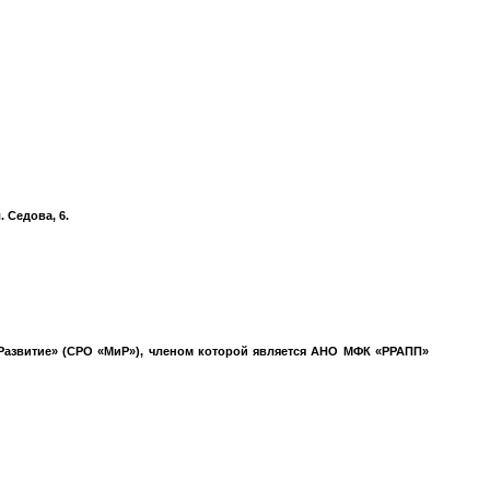
 Седова, 6.
азвитие» (СРО «МиР»), членом которой является АНО МФК «РРАПП»