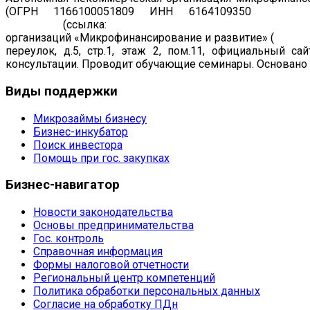
(ОГРН 1166100051809 ИНН 6164109350
Регист
19.07.2011
(ссылка:
https://www.cbr.ru/registries/microfi
организаций «Микрофинансирование и развитие» (
рег. н
переулок, д.5, стр.1, этаж 2, пом.11, официальный са
консультации. Проводит обучающие семинары. Основано в
Виды
поддержки
Микрозаймы бизнесу
Бизнес-инкубатор
Поиск инвестора
Помощь при гос. закупках
Бизнес-навигатор
Новости законодательства
Основы предпринимательства
Гос. контроль
Справочная информация
Формы налоговой отчетности
Региональный центр компетенций
Политика обработки персональных данных
Согласие на обработку ПДн