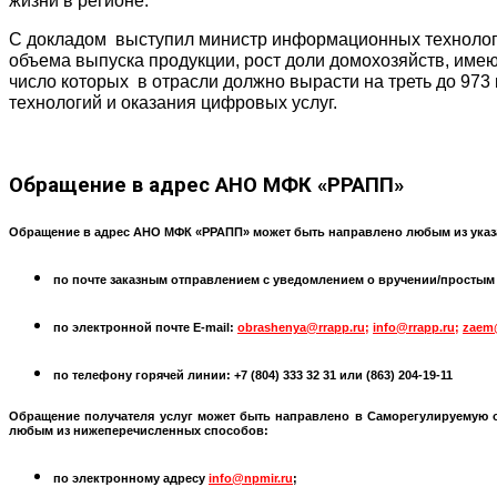
жизни в регионе.
С докладом выступил министр информационных технологий
объема выпуска продукции, рост доли домохозяйств, имею
число которых в отрасли должно вырасти на треть до 973
технологий и оказания цифровых услуг.
Обращение
в адрес АНО МФК «РРАПП»
Обращение в адрес АНО МФК «РРАПП» может быть направлено любым из указ
по почте заказным отправлением с уведомлением о вручении/простым по
по электронной почте
E-mail:
obrashenya@rrapp.ru
;
info@rrapp.ru
;
zaem
по телефону горячей линии: +7 (804) 333 32 31 или
(863) 204-19-11
Обращение получателя услуг может быть направлено в
Саморегулируемую 
любым из нижеперечисленных способов:
по электронному адресу
info@npmir.ru
;