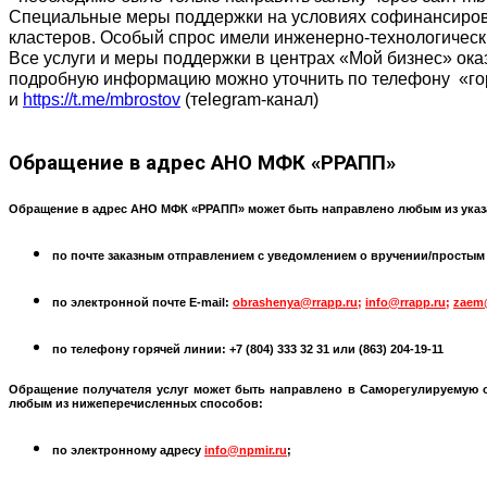
Специальные меры поддержки на условиях софинансирова
кластеров. Особый спрос имели инженерно-технологически
Все услуги и меры поддержки в центрах «Мой бизнес» ок
подробную информацию можно уточнить по телефону «гор
и
https://t.me/mbrostov
(тelegram-канал)
Обращение
в адрес АНО МФК «РРАПП»
Обращение в адрес АНО МФК «РРАПП» может быть направлено любым из указ
по почте заказным отправлением с уведомлением о вручении/простым по
по электронной почте
E-mail:
obrashenya@rrapp.ru
;
info@rrapp.ru
;
zaem
по телефону горячей линии: +7 (804) 333 32 31 или
(863) 204-19-11
Обращение получателя услуг может быть направлено в
Саморегулируемую 
любым из нижеперечисленных способов:
по электронному адресу
info@npmir.ru
;