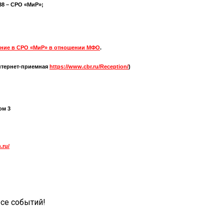
538 – СРО «МиР»;
ние в СРО «МиР» в отношении МФО
.
нтернет-приемная
https://www.cbr.ru/Reception/
)
ом 3
.ru/
рсе событий!