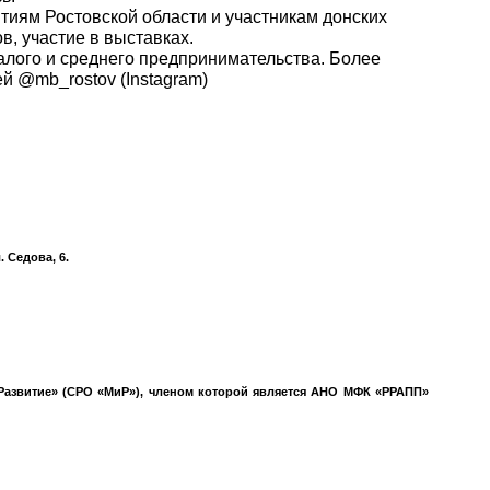
ям Ростовской области и участникам донских
, участие в выставках.
алого и среднего предпринимательства. Более
й @mb_rostov (Instagram)
 Седова, 6.
азвитие» (СРО «МиР»), членом которой является АНО МФК «РРАПП»