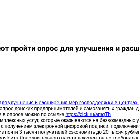
т пройти опрос для улучшения и рас
-опрос донских предпринимателей и самозанятых граждан 
е в опросе можно по ссылке
https://clck.ru/amqTh
мплексных услуг, которые оказываются на безвозмездных у
е с получением электронной цифровой подписи, подключен
 почти 3 тысяч получателей сэкономить до 20 тысяч рублей
rostov.ru Дополнительного пакета документов не требовалос