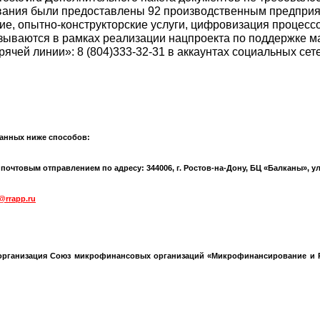
ния были предоставлены 92 производственным предприяти
е, опытно-конструкторские услуги, цифровизация процессов
азываются в рамках реализации нацпроекта по поддержке м
ячей линии»: 8 (804)
333-32-31
в аккаунтах социальных сете
анных ниже способов:
чтовым отправлением по адресу: 344006, г. Ростов-на-Дону, БЦ «Балканы», ул.
@rrapp.ru
организация Союз микрофинансовых организаций «Микрофинансирование и Р