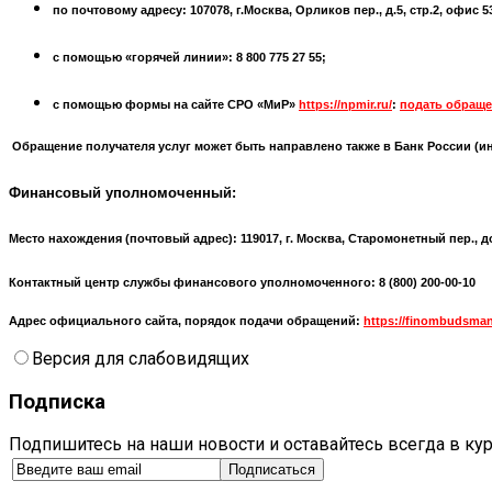
по почтовому адресу: 107078, г.Москва, Орликов пер., д.5, стр.2, офис 
с помощью «горячей линии»: 8 800 775 27 55;
с помощью формы на сайте СРО «МиР»
https://npmir.ru/
:
подать обраще
Обращение получателя услуг может быть направлено также в Банк России (
и
Финансовый уполномоченный:
Место нахождения (почтовый адрес):
119017, г. Москва, Старомонетный пер., д
Контактный центр службы финансового уполномоченного: 8 (800) 200-00-10
Адрес официального сайта, порядок подачи обращений:
https://finombudsman
Версия для слабовидящих
Подписка
Подпишитесь на наши новости и оставайтесь всегда в ку