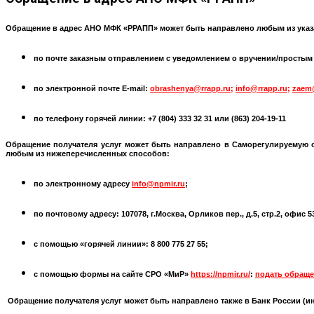
Обращение в адрес АНО МФК «РРАПП» может быть направлено любым из указ
по почте заказным отправлением с уведомлением о вручении/простым по
по электронной почте
E-mail:
obrashenya@rrapp.ru
;
info@rrapp.ru
;
zaem
по телефону горячей линии: +7 (804) 333 32 31 или
(863) 204-19-11
Обращение получателя услуг может быть направлено в
Саморегулируемую 
любым из нижеперечисленных способов:
по электронному адресу
info@npmir.ru
;
по почтовому адресу: 107078, г.Москва, Орликов пер., д.5, стр.2, офис 
с помощью «горячей линии»: 8 800 775 27 55;
с помощью формы на сайте СРО «МиР»
https://npmir.ru/
:
подать обраще
Обращение получателя услуг может быть направлено также в Банк России (
и