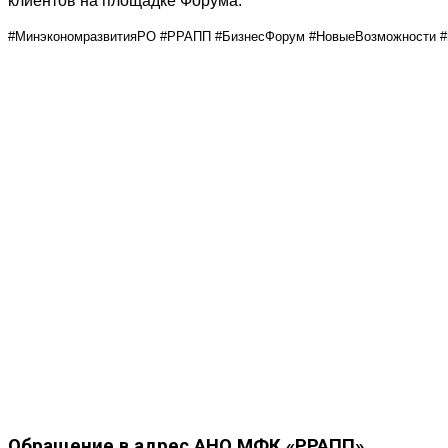
клиентов на площадке Форума.
#МинэкономразвитияРО #РРАПП #БизнесФорум #НовыеВозможности #
Обращение
в адрес АНО МФК «РРАПП»