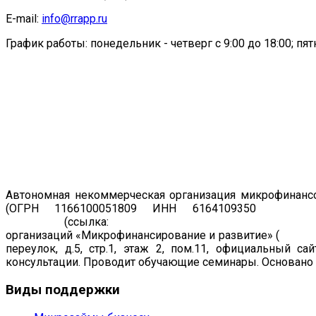
E-mail:
info@rrapp.ru
График работы: понедельник - четверг с 9:00 до 18:00; пятн
Автономная некоммерческая организация микрофинансо
(ОГРН 1166100051809 ИНН 6164109350
Регист
19.07.2011
(ссылка:
https://www.cbr.ru/registries/microfi
организаций «Микрофинансирование и развитие» (
рег. н
переулок, д.5, стр.1, этаж 2, пом.11, официальный са
консультации. Проводит обучающие семинары. Основано в
Виды
поддержки