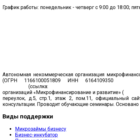
График работы: понедельник - четверг с 9:00 до 18:00; пятн
Автономная некоммерческая организация микрофинансо
(ОГРН 1166100051809 ИНН 6164109350
Регист
19.07.2011
(ссылка:
https://www.cbr.ru/registries/microfi
организаций «Микрофинансирование и развитие» (
рег. н
переулок, д.5, стр.1, этаж 2, пом.11, официальный са
консультации. Проводит обучающие семинары. Основано в
Виды
поддержки
Микрозаймы бизнесу
Бизнес-инкубатор