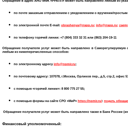
Обращение в адрес АНО МФК «РРАПП» может быть направлено любым из указ
по почте заказным отправлением с уведомлением о вручении/простым по
по электронной почте
E-mail:
obrashenya@rrapp.ru
;
info@rrapp.ru
;
zaem
по телефону горячей линии: +7 (804) 333 32 31 или
(863) 204-19-11
Обращение получателя услуг может быть направлено в
Саморегулируемую 
любым из нижеперечисленных способов:
по электронному адресу
info@npmir.ru
;
по почтовому адресу: 107078, г.Москва, Орликов пер., д.5, стр.2, офис 
с помощью «горячей линии»: 8 800 775 27 55;
с помощью формы на сайте СРО «МиР»
https://npmir.ru/
:
подать обраще
Обращение получателя услуг может быть направлено также в Банк России (
и
Финансовый уполномоченный: