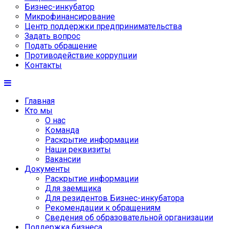
Бизнес-инкубатор
Микрофинансирование
Центр поддержки предпринимательства
Задать вопрос
Подать обращение
Противодействие коррупции
Контакты
Главная
Кто мы
О нас
Команда
Раскрытие информации
Наши реквизиты
Вакансии
Документы
Раскрытие информации
Для заемщика
Для резидентов Бизнес-инкубатора
Рекомендации к обращениям
Сведения об образовательной организации
Поддержка бизнеса