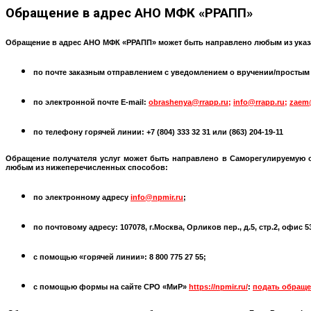
Обращение
в адрес АНО МФК «РРАПП»
Обращение в адрес АНО МФК «РРАПП» может быть направлено любым из указ
по почте заказным отправлением с уведомлением о вручении/простым по
по электронной почте
E-mail:
obrashenya@rrapp.ru
;
info@rrapp.ru
;
zaem
по телефону горячей линии: +7 (804) 333 32 31 или
(863) 204-19-11
Обращение получателя услуг может быть направлено в
Саморегулируемую 
любым из нижеперечисленных способов:
по электронному адресу
info@npmir.ru
;
по почтовому адресу: 107078, г.Москва, Орликов пер., д.5, стр.2, офис 
с помощью «горячей линии»: 8 800 775 27 55;
с помощью формы на сайте СРО «МиР»
https://npmir.ru/
:
подать обраще