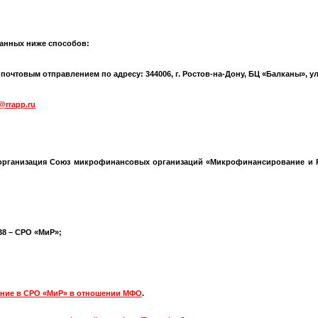
анных ниже способов:
чтовым отправлением по адресу: 344006, г. Ростов-на-Дону, БЦ «Балканы», ул.
@rrapp.ru
организация Союз микрофинансовых организаций «Микрофинансирование и Р
538 – СРО «МиР»;
ние в СРО «МиР» в отношении МФО
.