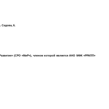
 Седова, 6.
азвитие» (СРО «МиР»), членом которой является АНО МФК «РРАПП»