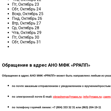
Пт,
Октябрь
23
Сбт,
Октябрь
24
Вскр,
Октябрь
25
Пнд,
Октябрь
26
Втр,
Октябрь
27
Ср,
Октябрь
28
Чтв,
Октябрь
29
Пт,
Октябрь
30
Сбт,
Октябрь
31
Обращение
в адрес АНО МФК «РРАПП»
Обращение в адрес АНО МФК «РРАПП» может быть направлено любым из указ
по почте заказным отправлением с уведомлением о вручении/простым по
по электронной почте
E-mail:
obrashenya@rrapp.ru
;
info@rrapp.ru
;
zaem
по телефону горячей линии: +7 (804) 333 32 31 или
(863) 204-19-11