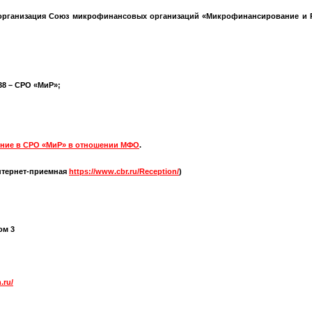
организация Союз микрофинансовых организаций «Микрофинансирование и Р
538 – СРО «МиР»;
ние в СРО «МиР» в отношении МФО
.
нтернет-приемная
https://www.cbr.ru/Reception/
)
ом 3
.ru/