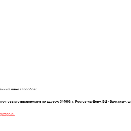
анных ниже способов:
чтовым отправлением по адресу: 344006, г. Ростов-на-Дону, БЦ «Балканы», ул.
@rrapp.ru