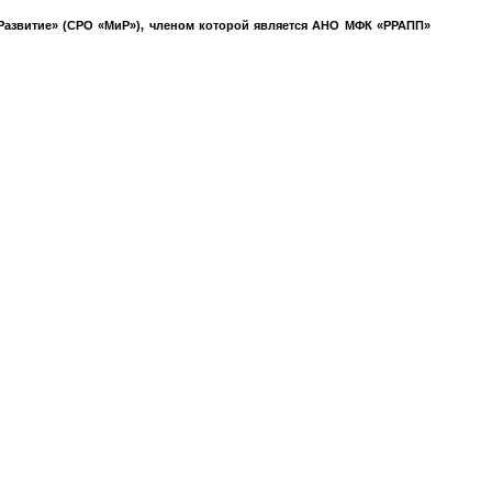
азвитие» (СРО «МиР»), членом которой является АНО МФК «РРАПП»