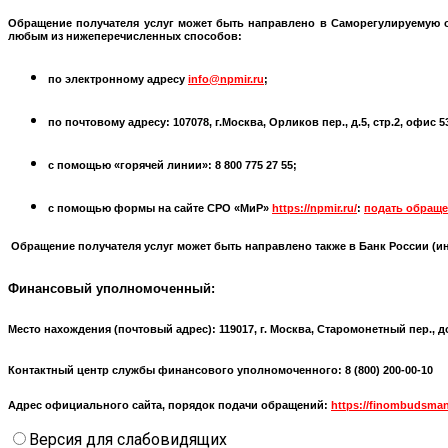
Обращение получателя услуг может быть направлено в
Саморегулируемую 
любым из нижеперечисленных способов:
по электронному адресу
info@npmir.ru
;
по почтовому адресу: 107078, г.Москва, Орликов пер., д.5, стр.2, офис 
с помощью «горячей линии»: 8 800 775 27 55;
с помощью формы на сайте СРО «МиР»
https://npmir.ru/
:
подать обраще
Обращение получателя услуг может быть направлено также в Банк России (
и
Финансовый уполномоченный:
Место нахождения (почтовый адрес):
119017, г. Москва, Старомонетный пер., д
Контактный центр службы финансового уполномоченного: 8 (800) 200-00-10
Адрес официального сайта, порядок подачи обращений:
https://finombudsman
Версия для слабовидящих