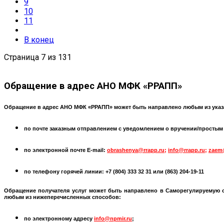
9
10
11
В конец
Страница 7 из 131
Обращение
в адрес АНО МФК «РРАПП»
Обращение в адрес АНО МФК «РРАПП» может быть направлено любым из указ
по почте заказным отправлением с уведомлением о вручении/простым по
по электронной почте
E-mail:
obrashenya@rrapp.ru
;
info@rrapp.ru
;
zaem
по телефону горячей линии: +7 (804) 333 32 31 или
(863) 204-19-11
Обращение получателя услуг может быть направлено в
Саморегулируемую 
любым из нижеперечисленных способов:
по электронному адресу
info@npmir.ru
;