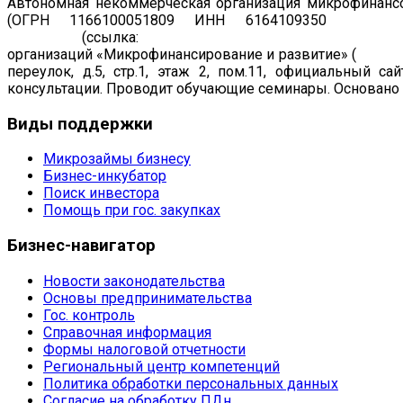
Автономная некоммерческая организация микрофинансо
(ОГРН 1166100051809 ИНН 6164109350
Регист
19.07.2011
(ссылка:
https://www.cbr.ru/registries/microfi
организаций «Микрофинансирование и развитие» (
рег. н
переулок, д.5, стр.1, этаж 2, пом.11, официальный са
консультации. Проводит обучающие семинары. Основано в
Виды
поддержки
Микрозаймы бизнесу
Бизнес-инкубатор
Поиск инвестора
Помощь при гос. закупках
Бизнес-навигатор
Новости законодательства
Основы предпринимательства
Гос. контроль
Справочная информация
Формы налоговой отчетности
Региональный центр компетенций
Политика обработки персональных данных
Согласие на обработку ПДн