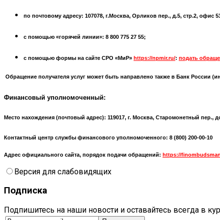
по почтовому адресу: 107078, г.Москва, Орликов пер., д.5, стр.2, офис 
с помощью «горячей линии»: 8 800 775 27 55;
с помощью формы на сайте СРО «МиР»
https://npmir.ru/
:
подать обраще
Обращение получателя услуг может быть направлено также в Банк России (
и
Финансовый уполномоченный:
Место нахождения (почтовый адрес):
119017, г. Москва, Старомонетный пер., д
Контактный центр службы финансового уполномоченного: 8 (800) 200-00-10
Адрес официального сайта, порядок подачи обращений:
https://finombudsman
Версия для слабовидящих
Подписка
Подпишитесь на наши новости и оставайтесь всегда в ку