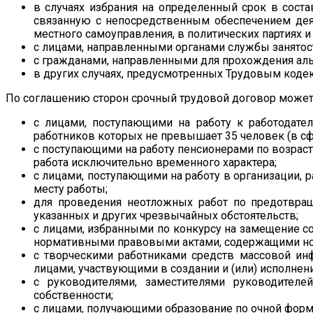
в случаях избрания на определенный срок в соста
связанную с непосредственным обеспечением деят
местного самоуправления, в политических партиях 
с лицами, направленными органами службы занятос
с гражданами, направленными для прохождения ал
в других случаях, предусмотренных Трудовым код
По соглашению сторон срочный трудовой договор может
с лицами, поступающими на работу к работодате
работников которых не превышает 35 человек (в сф
с поступающими на работу пенсионерами по возраст
работа исключительно временного характера;
с лицами, поступающими на работу в организации, 
месту работы;
для проведения неотложных работ по предотвраще
указанных и других чрезвычайных обстоятельств;
с лицами, избранными по конкурсу на замещение 
нормативными правовыми актами, содержащими но
с творческими работниками средств массовой инф
лицами, участвующими в создании и (или) исполнен
с руководителями, заместителями руководител
собственности;
с лицами, получающими образование по очной форм