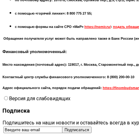
по почтовому адресу: 107078, г.Москва, Орликов пер., д.5, стр.2, офис 
с помощью «горячей линии»: 8 800 775 27 55;
с помощью формы на сайте СРО «МиР»
https://npmir.ru/
:
подать обраще
Обращение получателя услуг может быть направлено также в Банк России (
и
Финансовый уполномоченный:
Место нахождения (почтовый адрес):
119017, г. Москва, Старомонетный пер., д
Контактный центр службы финансового уполномоченного: 8 (800) 200-00-10
Адрес официального сайта, порядок подачи обращений:
https://finombudsman
Версия для слабовидящих
Подписка
Подпишитесь на наши новости и оставайтесь всегда в ку