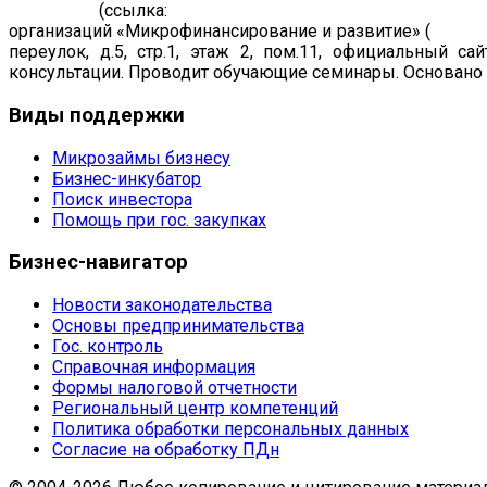
19.07.2011
(ссылка:
https://www.cbr.ru/registries/microfi
организаций «Микрофинансирование и развитие» (
рег. н
переулок, д.5, стр.1, этаж 2, пом.11, официальный са
консультации. Проводит обучающие семинары. Основано в
Виды
поддержки
Микрозаймы бизнесу
Бизнес-инкубатор
Поиск инвестора
Помощь при гос. закупках
Бизнес-навигатор
Новости законодательства
Основы предпринимательства
Гос. контроль
Справочная информация
Формы налоговой отчетности
Региональный центр компетенций
Политика обработки персональных данных
Согласие на обработку ПДн