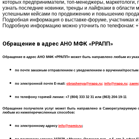
которых предприниматели, топ-менеджеры, маркетологи, 
узнать последние новинки, тренды и лайфхаки в области 
успешными кейсами по продвижению и повышению продаж
Подробная информация о выставке-форуме, участниках и
Подробную информацию можно уточнить по телефонам:
+
Обращение
в адрес АНО МФК «РРАПП»
Обращение в адрес АНО МФК «РРАПП» может быть направлено любым из указ
по почте заказным отправлением с уведомлением о вручении/простым по
по электронной почте
E-mail:
obrashenya@rrapp.ru
;
info@rrapp.ru
;
zaem
по телефону горячей линии: +7 (804) 333 32 31 или
(863) 204-19-11
Обращение получателя услуг может быть направлено в
Саморегулируемую 
любым из нижеперечисленных способов:
по электронному адресу
info@npmir.ru
;